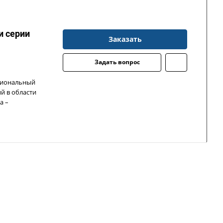
и серии
Заказать
Задать вопрос
циональный
й в области
а –