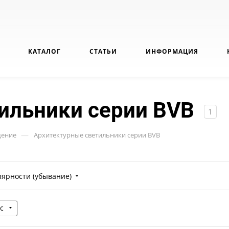
КАТАЛОГ
СТАТЬИ
ИНФОРМАЦИЯ
ильники серии BVB
1
—
щение
Архитектурные светильники серии BVB
лярности (убывание)
с