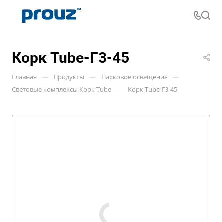
Корк Tube-Г3-45
—
—
—
Главная
Продукты
Парковое освещение
—
Световые комплексы Корк Tube
Корк Tube-Г3-45